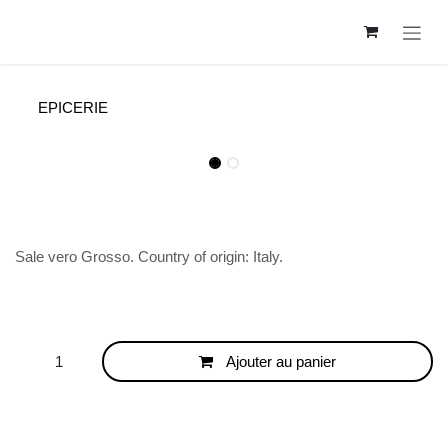
Se rendre au contenu
EPICERIE
SEL GROS 1KG
Sale vero Grosso. Country of origin: Italy.
3,07
€
Ajouter au panier