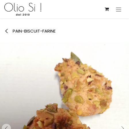
Se rendre au contenu
PAIN-BISCUIT-FARINE