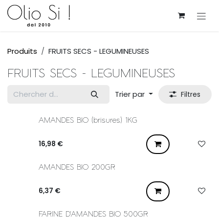
Se rendre au contenu
Produits
FRUITS SECS - LEGUMINEUSES
FRUITS SECS - LEGUMINEUSES
Trier par
Filtres
AMANDES BIO (brisures) 1KG
16,98
€
AMANDES BIO 200GR
6,37
€
FARINE D'AMANDES BIO 500GR