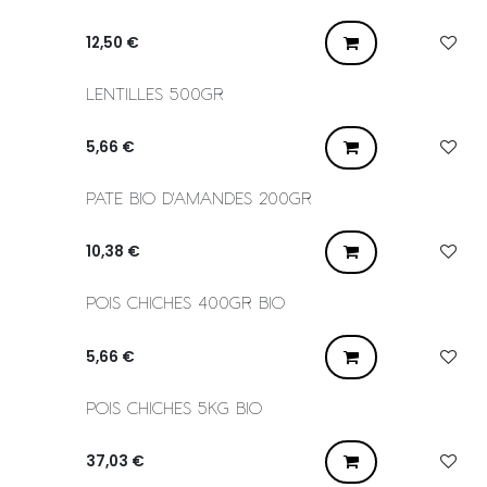
12,50
€
LENTILLES 500GR
5,66
€
PATE BIO D'AMANDES 200GR
10,38
€
POIS CHICHES 400GR BIO
5,66
€
POIS CHICHES 5KG BIO
37,03
€